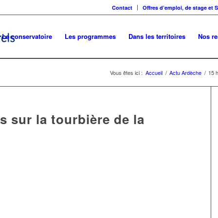
Contact
Offres d’emploi, de stage et 
Le conservatoire
Les programmes
Dans les territoires
Nos r
Vous êtes ici :
Accueil
/
Actu Ardèche
/
15 h
s sur la tourbière de la