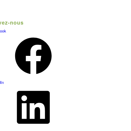
vez-nous
ook
dIn