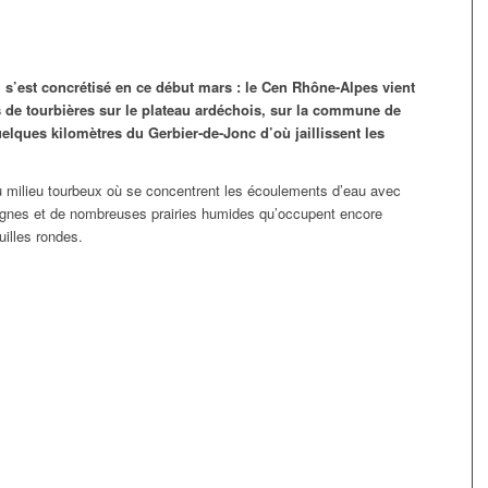
i s’est concrétisé en ce début mars : le Cen Rhône-Alpes vient
s de tourbières sur le plateau ardéchois, sur la commune de
lques kilomètres du Gerbier-de-Jonc d’où jaillissent les
 milieu tourbeux où se concentrent les écoulements d’eau avec
aignes et de nombreuses prairies humides qu’occupent encore
uilles rondes.