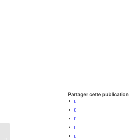
Partager cette publication
Les Pelouses sèches
de la Peyrarce