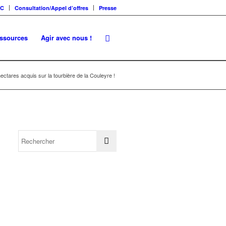
SC
Consultation/Appel d’offres
Presse
essources
Agir avec nous !
ectares acquis sur la tourbière de la Couleyre !