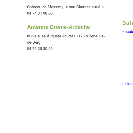
Château de Messimy 01800 Charnoz-sur-Ain
04 74 34 98 60
Sui
Antenne Drôme-Ardèche
Faceb
83-91 allée Auguste Jouret 07170 Villeneuve-
de-Berg
04 75 36 30 59
Linke