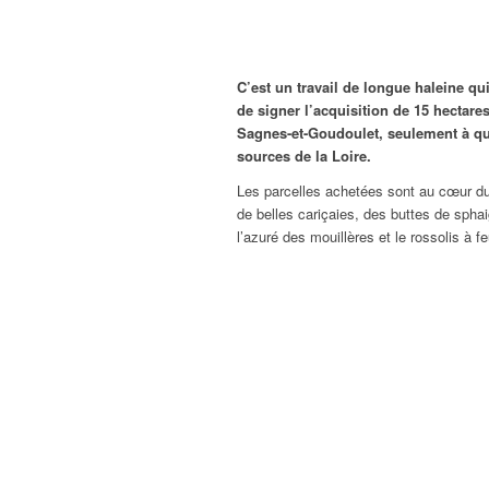
C’est un travail de longue haleine qu
de signer l’acquisition de 15 hectare
Sagnes-et-Goudoulet, seulement à que
sources de la Loire.
Les parcelles achetées sont au cœur du
de belles cariçaies, des buttes de sph
l’azuré des mouillères et le rossolis à fe