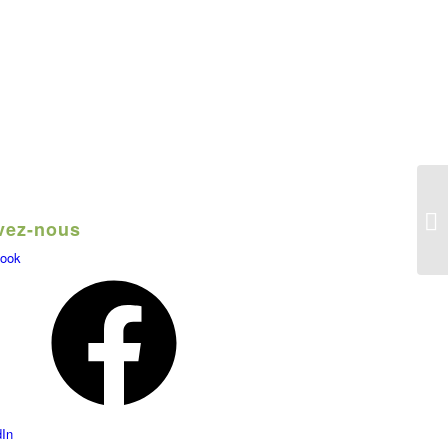
vez-nous
ook
dIn