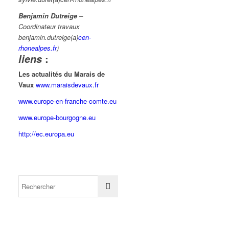
Benjamin Dutreige
–
Coordinateur travaux
benjamin.dutreige(a)
cen-
rhonealpes.fr
)
:
liens
Les actualités du Marais de
Vaux
www.maraisdevaux.fr
www.europe-en-franche-comte.eu
www.europe-bourgogne.eu
http://ec.europa.eu