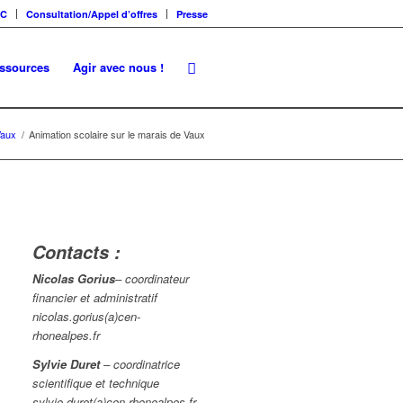
SC
Consultation/Appel d’offres
Presse
essources
Agir avec nous !
Vaux
/
Animation scolaire sur le marais de Vaux
Contacts :
Nicolas Gorius
– coordinateur
financier et administratif
nicolas.gorius(a)cen-
rhonealpes.fr
Sylvie Duret
– coordinatrice
scientifique et technique
sylvie.duret(a)cen-rhonealpes.fr