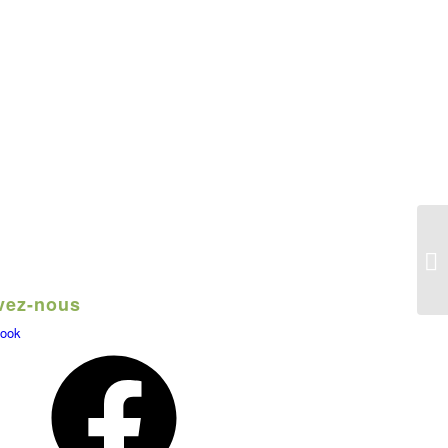
Ch
Je
vez-nous
ook