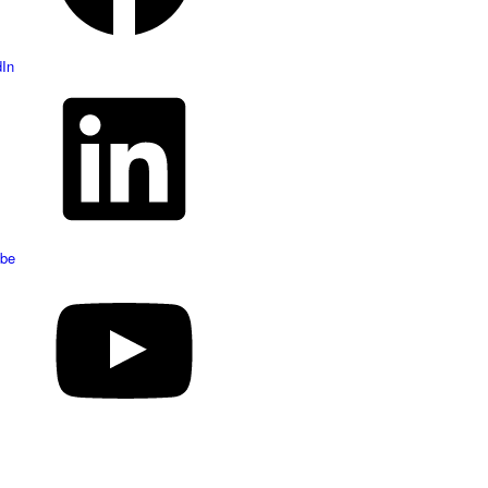
dIn
be