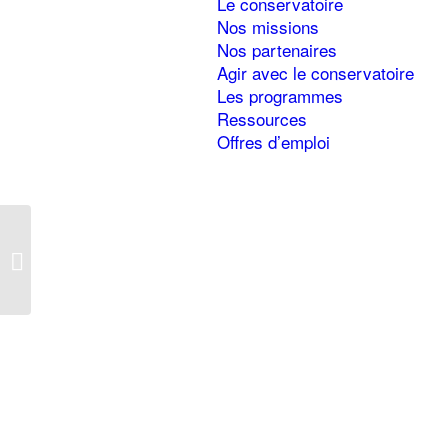
Le conservatoire
Nos missions
Nos partenaires
Agir avec le conservatoire
Les programmes
Ressources
Offres d’emploi
Les tourbières à buttes
de sphaignes et
droséras