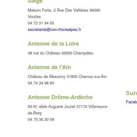
Siège
Maison Forte, 2 Rue Des Vallières 69390
Vourles
04 72 31 84 50
secretariat@cen-rhonealpes.fr
Antenne de la Loire
48 rue du Château 42600 Champdieu
Antenne de l'Ain
Château de Messimy 01800 Charnoz-sur-Ain
04 74 34 98 60
Sui
Antenne Drôme-Ardèche
Faceb
83-91 allée Auguste Jouret 07170 Villeneuve-
de-Berg
04 75 36 30 59