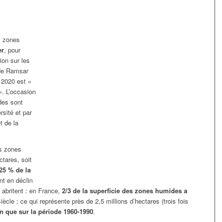
s zones
er
, pour
on sur les
 de Ramsar
 2020 est «
. L’occasion
des sont
rsité et par
t de la
es zones
ctares, soit
25 % de la
nt en déclin
s abritent : en France,
2/3 de la superficie des zones humides a
cle ; ce qui représente près de 2,5 millions d’hectares (trois fois
n que sur la période 1960-1990
.