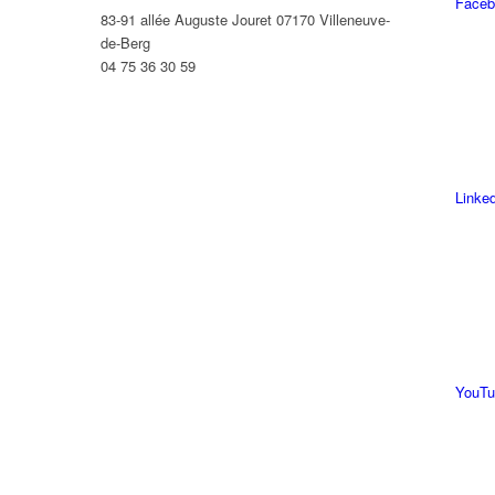
Faceb
83-91 allée Auguste Jouret 07170 Villeneuve-
de-Berg
04 75 36 30 59
Linke
YouTu