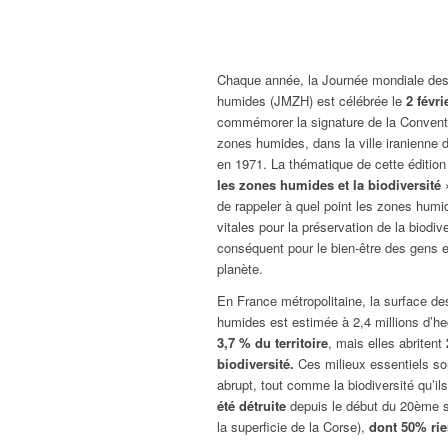
Chaque année, la Journée mondiale de
humides (JMZH) est célébrée le
2 févri
commémorer la signature de la Conventi
zones humides, dans la ville iranienne
en 1971. La thématique de cette édition
les zones humides et la biodiversité
»
de rappeler à quel point les zones humi
vitales pour la préservation de la biodive
conséquent pour le bien-être des gens e
planète.
En France métropolitaine, la surface d
humides est estimée à 2,4 millions d’he
3,7 % du territoire
, mais elles abritent
biodiversité.
Ces milieux essentiels so
abrupt, tout comme la biodiversité qu’il
été détruite
depuis le début du 20ème siè
la superficie de la Corse),
dont 50% rie