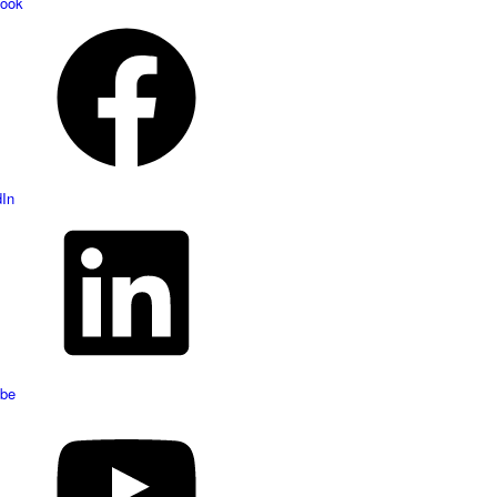
ook
dIn
be