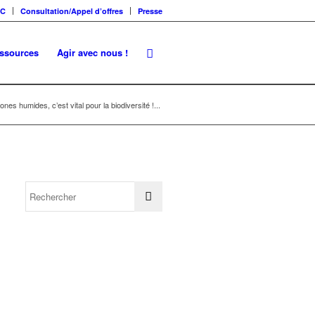
SC
Consultation/Appel d’offres
Presse
essources
Agir avec nous !
nes humides, c’est vital pour la biodiversité !...