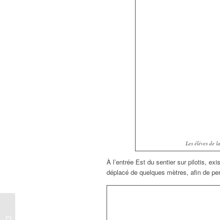
Les élèves de 
À l’entrée Est du sentier sur pilotis, exi
déplacé de quelques mètres, afin de per
Le projet Life La