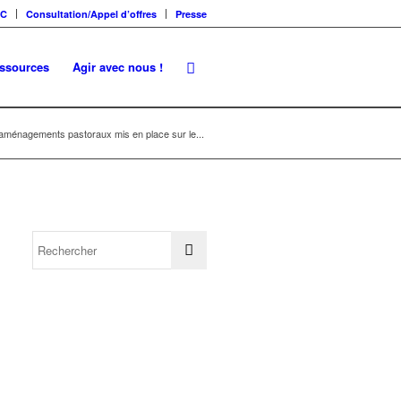
SC
Consultation/Appel d’offres
Presse
essources
Agir avec nous !
’aménagements pastoraux mis en place sur le...