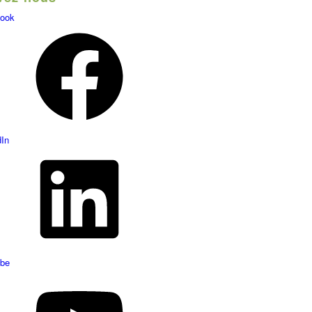
ook
dIn
be