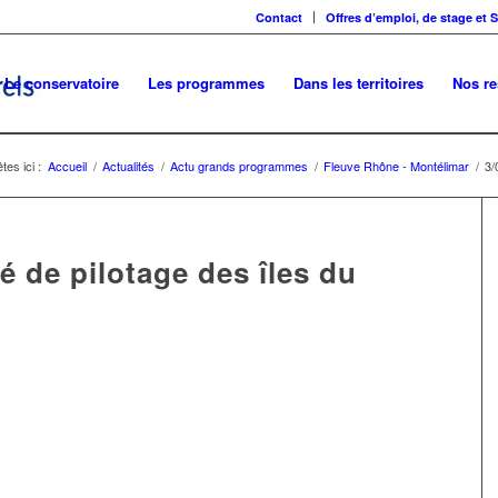
Contact
Offres d’emploi, de stage et 
Le conservatoire
Les programmes
Dans les territoires
Nos r
tes ici :
Accueil
/
Actualités
/
Actu grands programmes
/
Fleuve Rhône - Montélimar
/
3/
é de pilotage des îles du