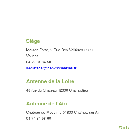
Siège
Maison Forte, 2 Rue Des Vallières 69390
Vourles
04 72 31 84 50
secretariat@cen-rhonealpes.fr
Antenne de la Loire
48 rue du Château 42600 Champdieu
Antenne de l'Ain
Château de Messimy 01800 Charnoz-sur-Ain
04 74 34 98 60
Sui