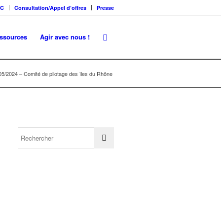
SC
Consultation/Appel d’offres
Presse
essources
Agir avec nous !
05/2024 – Comité de pilotage des îles du Rhône