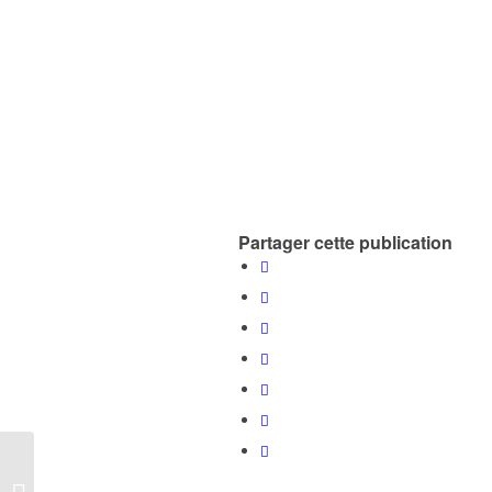
Partager cette publication
Retour sur les
animations nature |