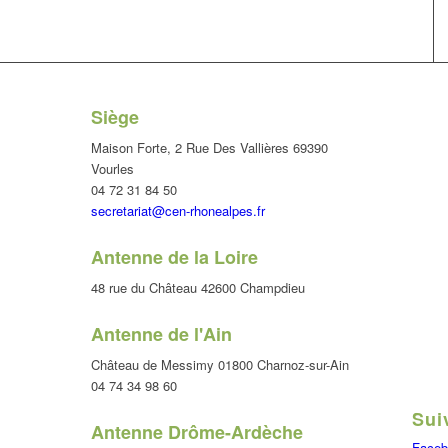
Siège
Maison Forte, 2 Rue Des Vallières 69390
Vourles
04 72 31 84 50
secretariat@cen-rhonealpes.fr
Antenne de la Loire
48 rue du Château 42600 Champdieu
Antenne de l'Ain
Château de Messimy 01800 Charnoz-sur-Ain
04 74 34 98 60
Sui
Antenne Drôme-Ardèche
Faceb