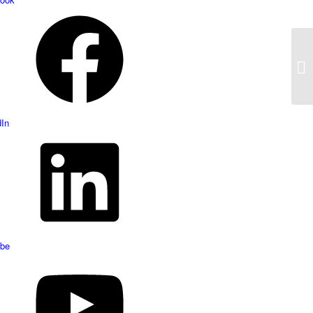
dIn
be