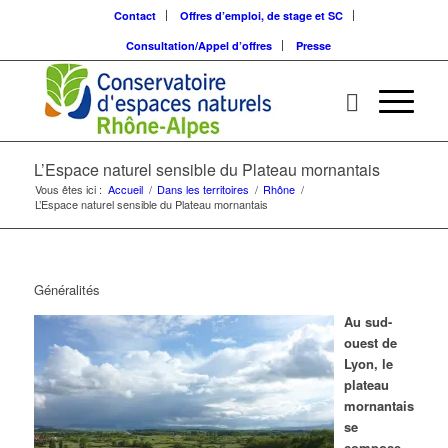
Contact
Offres d’emploi, de stage et SC
Consultation/Appel d’offres
Presse
L’Espace naturel sensible du Plateau mornantais
Vous êtes ici :
Accueil
/
Dans les territoires
/
Rhône
/
L’Espace naturel sensible du Plateau mornantais
Généralités
Au sud-
ouest de
Lyon, le
plateau
mornantais
se
compose