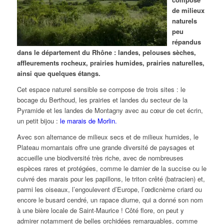
de milieux
naturels
peu
répandus
dans le département du Rhône : landes, pelouses sèches,
affleurements rocheux, prairies humides, prairies naturelles,
ainsi que quelques étangs.
Cet espace naturel sensible se compose de trois sites : le
bocage du Berthoud, les prairies et landes du secteur de la
Pyramide et les landes de Montagny avec au cœur de cet écrin,
un petit bijou :
le marais de Morlin.
Avec son alternance de milieux secs et de milieux humides, le
Plateau mornantais offre une grande diversité de paysages et
accueille une biodiversité très riche, avec de nombreuses
espèces rares et protégées, comme le damier de la succise ou le
cuivré des marais pour les papillons, le triton crêté (batracien) et,
parmi les oiseaux, l’engoulevent d’Europe, l’œdicnème criard ou
encore le busard cendré, un rapace diurne, qui a donné son nom
à une bière locale de Saint-Maurice ! Côté flore, on peut y
admirer notamment de belles orchidées remarquables, comme