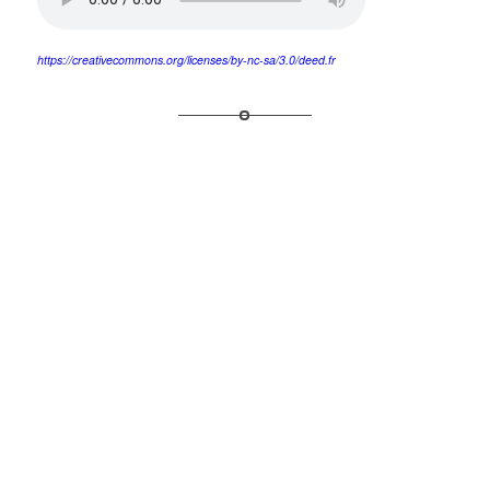
https://creativecommons.org/
licenses/by-nc-sa/3.0/deed.fr