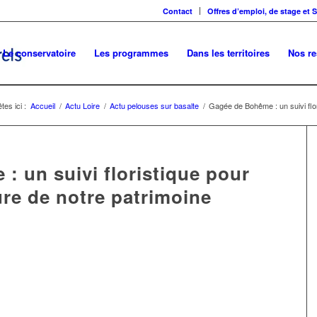
Contact
Offres d’emploi, de stage et 
Le conservatoire
Les programmes
Dans les territoires
Nos r
tes ici :
Accueil
/
Actu Loire
/
Actu pelouses sur basalte
/
Gagée de Bohême : un suivi flo
 un suivi floristique pour
re de notre patrimoine