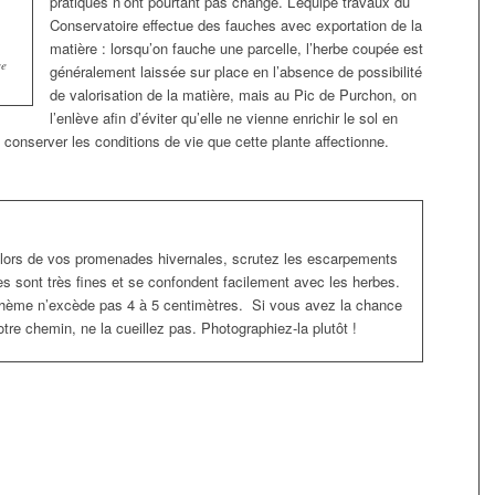
pratiques n’ont pourtant pas changé. L’équipe travaux du
Conservatoire effectue des fauches avec exportation de la
matière : lorsqu’on fauche une parcelle, l’herbe coupée est
ce
généralement laissée sur place en l’absence de possibilité
de valorisation de la matière, mais au Pic de Purchon, on
l’enlève afin d’éviter qu’elle ne vienne enrichir le sol en
conserver les conditions de vie que cette plante affectionne.
lors de vos promenades hivernales, scrutez les escarpements
les sont très fines et se confondent facilement avec les herbes.
Bohème n’excède pas 4 à 5 centimètres. Si vous avez la chance
otre chemin, ne la cueillez pas. Photographiez-la plutôt !