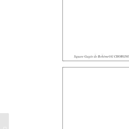
Square Gagée de Bohème©G CHORGN
Les vieux troncs n’ont