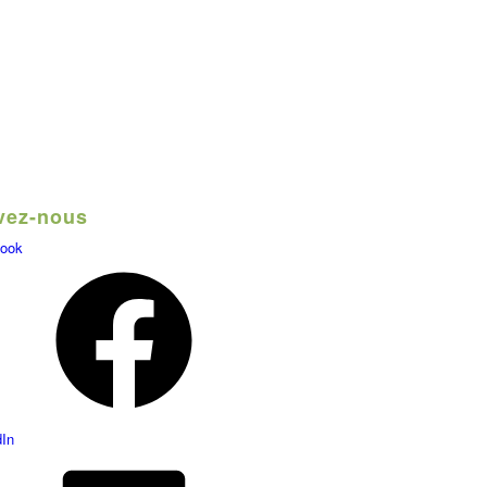
vez-nous
ook
dIn