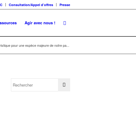
SC
Consultation/Appel d’offres
Presse
essources
Agir avec nous !
ristique pour une espèce majeure de notre pa...