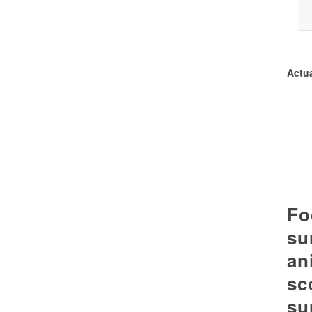
Actua
Fo
su
an
sc
su