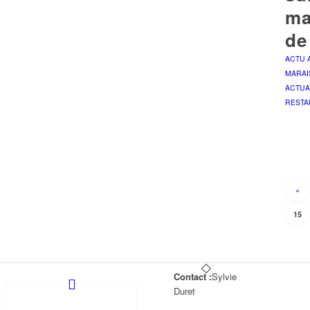
ma
de
ACTU 
MARAI
ACTUA
RESTA
«
15
Contact :
Sylvie
Duret