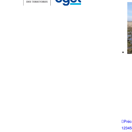
Préc
1
2
3
4
5