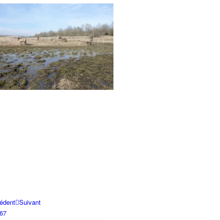
édent
Suivant
6
7