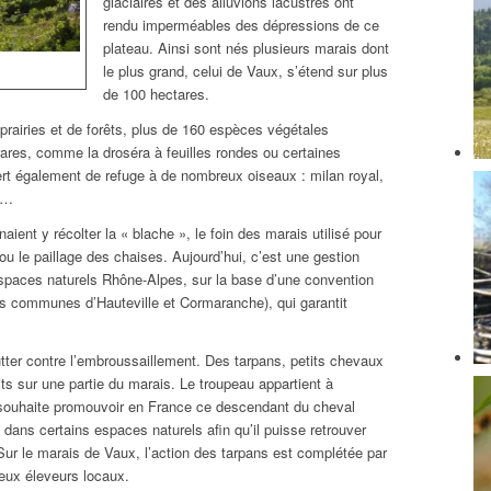
glaciaires et des alluvions lacustres ont
rendu imperméables des dépressions de ce
plateau. Ainsi sont nés plusieurs marais dont
le plus grand, celui de Vaux, s’étend sur plus
de 100 hectares.
rairies et de forêts, plus de 160 espèces végétales
rares, comme la droséra à feuilles rondes ou certaines
ert également de refuge à de nombreux oiseaux : milan royal,
s…
naient y récolter la « blache », le foin des marais utilisé pour
x ou le paillage des chaises. Aujourd’hui, c’est une gestion
spaces naturels Rhône-Alpes, sur la base d’une convention
les communes d’Hauteville et Cormaranche), qui garantit
utter contre l’embroussaillement. Des tarpans, petits chevaux
uits sur une partie du marais. Le troupeau appartient à
souhaite promouvoir en France ce descendant du cheval
 dans certains espaces naturels afin qu’il puisse retrouver
Sur le marais de Vaux, l’action des tarpans est complétée par
eux éleveurs locaux.