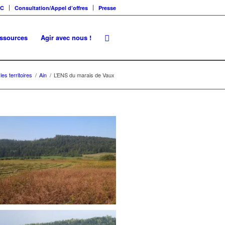
SC
Consultation/Appel d’offres
Presse
essources
Agir avec nous !
es territoires
/
Ain
/
L’ENS du marais de Vaux