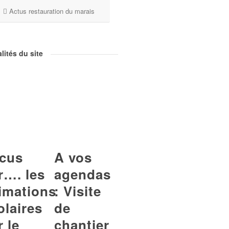
Actus restauration du marais
lités du site
cus
A vos
r…. les
agendas
imations
: Visite
olaires
de
r le
chantier