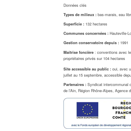
Données clés
Types de milieux :
bas-marais, eau lib
Superficie :
132 hectares
Communes concernées :
Hauteville-
Gestion conservatoire depuis :
1991
Maitrise foncière
: conventions avec l
propriétaires privés sur 104 hectares
Site accessible au public :
oui, avec u
juillet au 15 septembre, accessible dep
Partenaires :
Syndicat intercommunal d
de l’Ain, Région Rhône-Alpes, Agence 