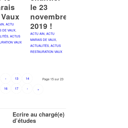
rais
le 23
 Vaux
novembre
2019 !
AIN
,
ACTU
S DE VAUX
,
ACTU AIN
,
ACTU
LITÉS
,
ACTUS
MARAIS DE VAUX
,
URATION VAUX
ACTUALITÉS
,
ACTUS
RESTAURATION VAUX
‹
13
14
Page 15 sur 23
16
17
›
»
Ecrire au chargé(e)
d’études