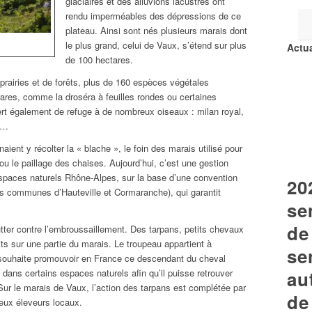
glaciaires et des alluvions lacustres ont
rendu imperméables des dépressions de ce
plateau. Ainsi sont nés plusieurs marais dont
le plus grand, celui de Vaux, s’étend sur plus
Actua
de 100 hectares.
rairies et de forêts, plus de 160 espèces végétales
rares, comme la droséra à feuilles rondes ou certaines
ert également de refuge à de nombreux oiseaux : milan royal,
s…
naient y récolter la « blache », le foin des marais utilisé pour
x ou le paillage des chaises. Aujourd’hui, c’est une gestion
spaces naturels Rhône-Alpes, sur la base d’une convention
20
les communes d’Hauteville et Cormaranche), qui garantit
se
de
utter contre l’embroussaillement. Des tarpans, petits chevaux
uits sur une partie du marais. Le troupeau appartient à
se
souhaite promouvoir en France ce descendant du cheval
 dans certains espaces naturels afin qu’il puisse retrouver
au
Sur le marais de Vaux, l’action des tarpans est complétée par
de
eux éleveurs locaux.