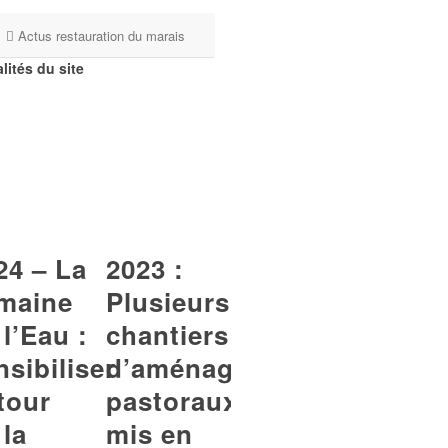
Actus restauration du marais
lités du site
24 – La
2023 :
maine
Plusieurs
 l’Eau :
chantiers
nsibiliser
d’aménagements
tour
pastoraux
 la
mis en