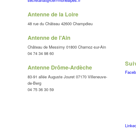
secretariat@cen-rhonealpes.fr
Antenne de la Loire
48 rue du Château 42600 Champdieu
Antenne de l'Ain
Château de Messimy 01800 Charnoz-sur-Ain
04 74 34 98 60
Sui
Antenne Drôme-Ardèche
Faceb
83-91 allée Auguste Jouret 07170 Villeneuve-
de-Berg
04 75 36 30 59
Linke