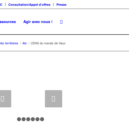
SC
Consultation/Appel d’offres
Presse
essources
Agir avec nous !
es territoires
/
Ain
/
L’ENS du marais de Vaux
vant
1
2
3
4
5
6
7