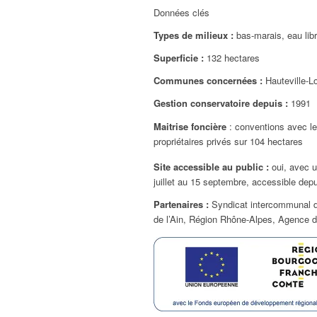
Données clés
Types de milieux :
bas-marais, eau lib
Superficie :
132 hectares
Communes concernées :
Hauteville-
Gestion conservatoire depuis :
1991
Maitrise foncière
: conventions avec l
propriétaires privés sur 104 hectares
Site accessible au public :
oui, avec u
juillet au 15 septembre, accessible dep
Partenaires :
Syndicat intercommunal d
de l’Ain, Région Rhône-Alpes, Agence 