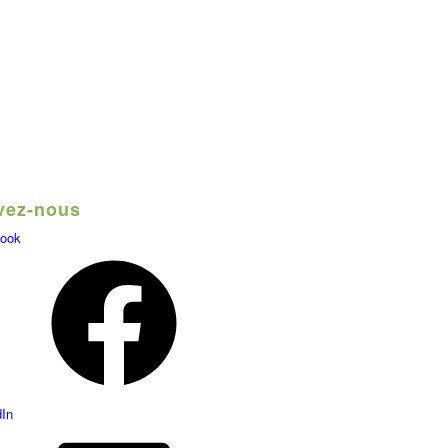
vez-nous
ook
dIn