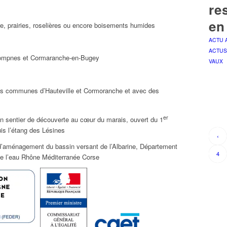
re
en
re, prairies, roselières ou encore boisements humides
ACTU 
ACTUS
Lompnes et Cormaranche-en-Bugey
VAUX
es communes d’Hauteville et Cormoranche et avec des
er
n sentier de découverte au cœur du marais, ouvert du 1
uis l’étang des Lésines
‹
’aménagement du bassin versant de l’Albarine, Département
4
de l’eau Rhône Méditerranée Corse