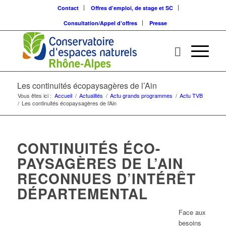
Contact
Offres d’emploi, de stage et SC
Consultation/Appel d’offres
Presse
Les continuités écopaysagères de l’Ain
Vous êtes ici :
Accueil
/
Actualités
/
Actu grands programmes
/
Actu TVB
/
Les continuités écopaysagères de l’Ain
CONTINUITÉS ÉCO-
PAYSAGÈRES DE L’AIN
RECONNUES D’INTÉRÊT
DÉPARTEMENTAL
Face aux
besoins