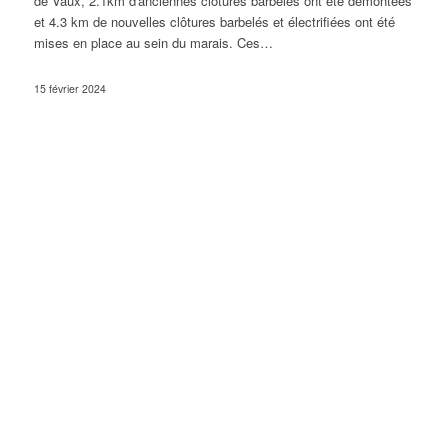
de Vaux, 2.1km d'anciennes clôtures barbelés ont été démontées
et 4.3 km de nouvelles clôtures barbelés et électrifiées ont été
mises en place au sein du marais. Ces…
15 février 2024